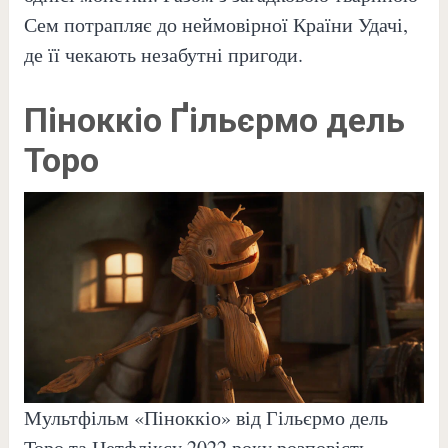
Сем потрапляє до неймовірної Країни Удачі,
де її чекають незабутні пригоди.
Піноккіо Ґільєрмо дель
Торо
Мультфільм «Піноккіо» від Гільєрмо дель
Торо та Нетфліксу 2022 року розповість