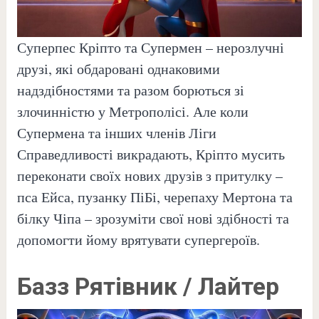
Суперпес Кріпто та Супермен – нерозлучні
друзі, які обдаровані однаковими
надздібностями та разом борються зі
злочинністю у Метрополісі. Але коли
Супермена та інших членів Ліги
Справедливості викрадають, Кріпто мусить
переконати своїх нових друзів з притулку –
пса Ейса, пузанку ПіБі, черепаху Мертона та
білку Чіпа – зрозуміти свої нові здібності та
допомогти йому врятувати супергероїв.
Базз Рятівник / Лайтер