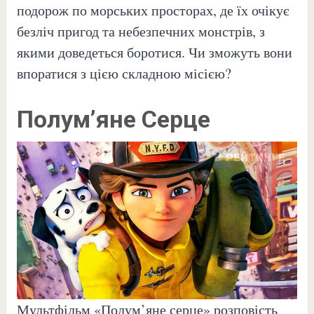
подорож по морських просторах, де їх очікує
безліч пригод та небезпечних монстрів, з
якими доведеться боротися. Чи зможуть вони
впоратися з цією складною місією?
Полум’яне Серце
Мультфільм «Полум’яне серце» розповість