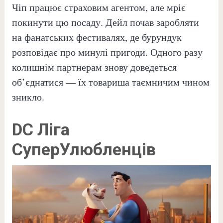
Чіп працює страховим агентом, але мріє
покинути цю посаду. Дейл почав заробляти
на фанатських фестивалях, де бурундук
розповідає про минулі пригоди. Одного разу
колишнім партнерам знову доведеться
об’єднатися — їх товариша таємничим чином
зникло.
DC Ліга
СуперУлюбленців