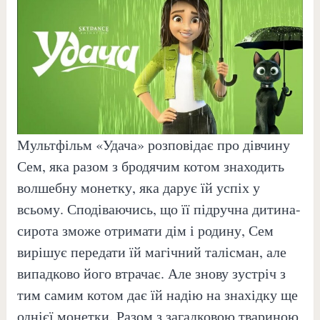
Мультфільм «Удача» розповідає про дівчину
Сем, яка разом з бродячим котом знаходить
волшебну монетку, яка дарує їй успіх у
всьому. Сподіваючись, що її підручна дитина-
сирота зможе отримати дім і родину, Сем
вирішує передати їй магічний талісман, але
випадково його втрачає. Але знову зустріч з
тим самим котом дає їй надію на знахідку ще
однієї монетки. Разом з загадковою твариною