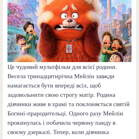
Це чудовий мультфільм для всієї родини.
Весела тринадцятирічна Мейлін завжди
намагається бути впереді всіх, щоб
задовольнити свою строгу матір. Родина
дівчинки живе в храмі та поклоняється святій
Богині-прародительці. Одного разу Мейлін
прокинулась і побачила червону панду в
своєму дзеркалі. Тепер, коли дівчинка