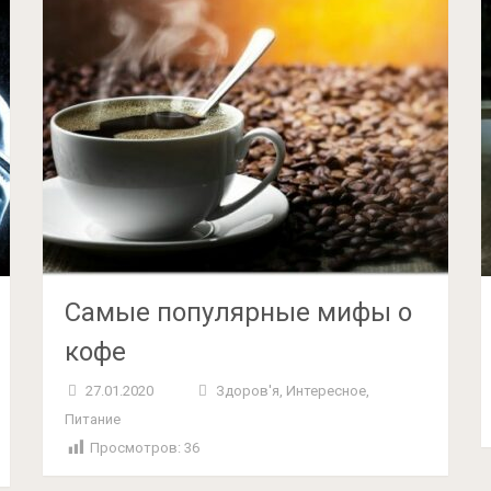
Самые популярные мифы о
кофе
27.01.2020
Здоров'я
,
Интересное
,
Питание
Просмотров:
36