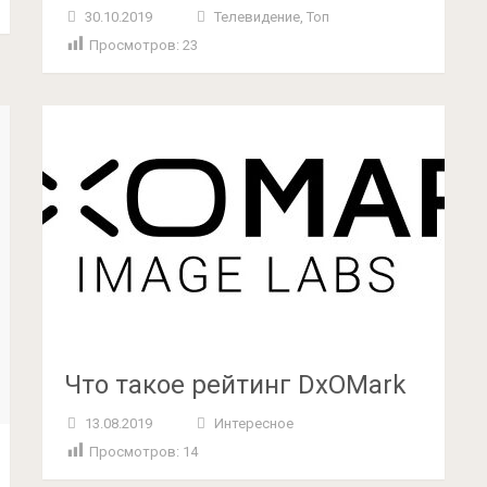
30.10.2019
Телевидение
,
Топ
Просмотров:
23
Что такое рейтинг DxOMark
13.08.2019
Интересное
Просмотров:
14