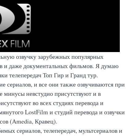
льную озвучку зарубежных популярных
ов и даже документальных фильмов. Я думаю
чки телепередач Топ Гир и Гранд тур.
е сериалов, и все они также озвучиваются при
е минусы невстудио присутствуют и в
сутствуют во всех студиях перевода и
янутого LostFilm и студий перевода и озвучки
сов (Аmedia, Кравец).
имых сериалов, телепередач, мультсериалов и