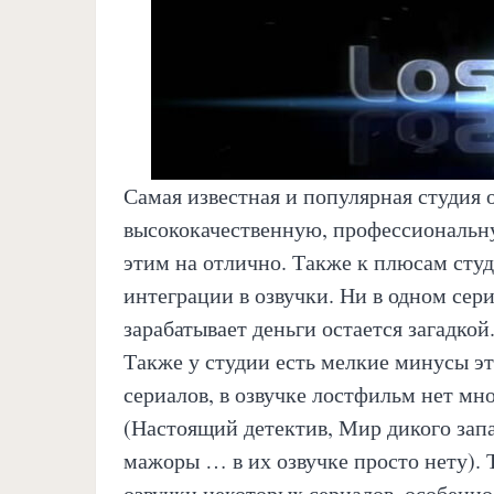
Самая известная и популярная студия о
высококачественную, профессиональну
этим на отлично. Также к плюсам сту
интеграции в озвучки. Ни в одном сер
зарабатывает деньги остается загадкой
Также у студии есть мелкие минусы э
сериалов, в озвучке лостфильм нет м
(Настоящий детектив, Мир дикого зап
мажоры … в их озвучке просто нету). 
озвучки некоторых сериалов, особенно 