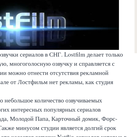
звучки сериалов в СНГ. Lostfilm делает только
ю, многоголосную озвучку и справляется с
дии можно отнести отсутствия рекламной
иале от Лостфильм нет рекламы, как студия
.
то небольшое количество озвучиваемых
ногих интересных популярных сериалов
ада, Молодой Папа, Карточный домик, Форс-
Также минусом студии является долгий срок
это касается озвучки Netflix сериалов которые в