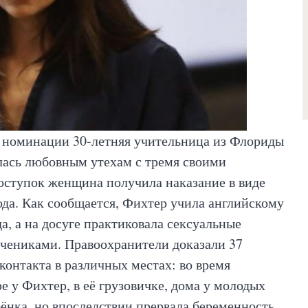
й номинации 30-летняя учительница из Флориды
алась любовным утехам с тремя своими
оступок женщина получила наказание в виде
ода. Как сообщается, Фихтер учила английскому
а, а на досуге практиковала сексуальные
учениками. Правоохранители доказали 37
онтакта в различных местах: во время
е у Фихтер, в её грузовичке, дома у молодых
бёнка, но впоследствии прервала беременность.