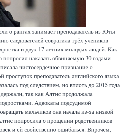
ели о рангах занимает преподаватель из Юты
нию следователей совратила трёх учеников
одростка и двух 17 летних молодых людей. Как
попросил наказать обвиняемую 30 годами
аписала чистосердечное признание о
й проступок преподаватель английского языка
азалась под следствием, но вплоть до 2015 года
задержали, так как Алтис продолжала
 подростками. Адвокаты подсудимой
овращать мальчиков она начала из-за низкой
Алтис попросила о прощении родственников
ловек и ей свойственно ошибаться. Впрочем,