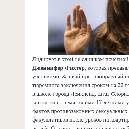
Лидирует в этой не слишком почётно
Дженнифер Фихтер
, которая предав
учениками. За свой противоправный п
тюремного заключения сроком на 22 г
в школе города Лейкленд, штат Флорид
контакты с тремя своими 17 летними 
фактов противозаконных сексуальных к
факультативов после уроков на квартир
людей. От одного из них она ждала ре