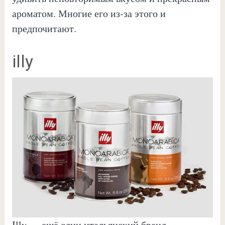
ароматом. Многие его из-за этого и
предпочитают.
illy
Illy — ещё один итальянский бренд