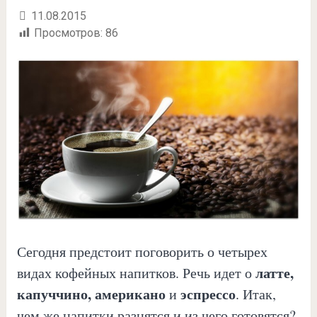
11.08.2015
Просмотров:
86
Сегодня предстоит поговорить о четырех
латте,
видах кофейных напитков. Речь идет о
капуччино, американо
эспрессо
и
. Итак,
чем же напитки разнятся и из чего готовятся?