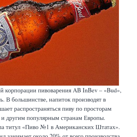
ей корпорации пивоварения AB InBev – «Bud»,
ь. В большинстве, напиток производят в
ешает распространяться пиву по просторам
 и другим популярным странам Европы.
ила титул «Пиво №1 в Американских Штатах».
д занимает около 20% от всего производства