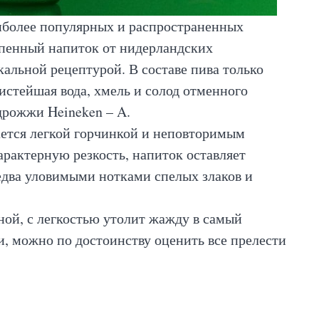
иболее популярных и распространенных
 пенный напиток от нидерландских
кальной рецептурой. В составе пива только
истейшая вода, хмель и солод отменного
дрожжи Heineken – A.
ается легкой горчинкой и неповторимым
арактерную резкость, напиток оставляет
едва уловимыми нотками спелых злаков и
еной, с легкостью утолит жажду в самый
и, можно по достоинству оценить все прелести