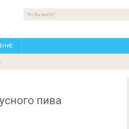
ЕНИЕ
а
усного пива